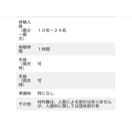
齢
体験時
通年
期
体験人
数
（最少
１０名～２４名
～最
大）
体験時
１時間
間
天候
（晴天
可
時）
天候
（雨天
可
時）
準備物
特になし
材料費は、人数による割引はありません
その他
が、入館料に関しては団体割引有