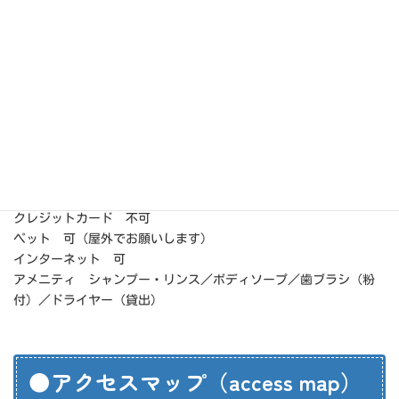
check in 15:00／check out 10:00
部屋タイプ 和室 ８畳 ２室／和室 ６畳 ５室／和室 4.5
畳 ３室 ※各部屋トイレ浴室 無
浴場 共同風呂
トイレ 共同トイレ 小便器４／和式 １／洋式２
料金 大人 一泊二食付 7,700円／一泊朝食付 5,500円／素泊
り料金 4,400円／ビジネス二食付 6,000円
小人 一泊二食付 6,050円～／一泊朝食付 4,950円／素泊り料
金 3,300円
クレジットカード 不可
ペット 可（屋外でお願いします）
インターネット 可
アメニティ シャンプー・リンス／ボディソープ／歯ブラシ（粉
付）／ドライヤー（貸出）
●アクセスマップ（access map）