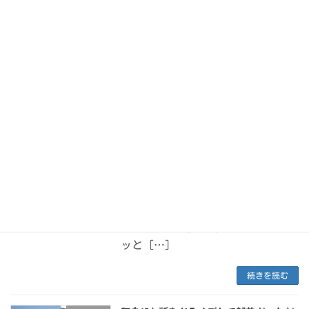
づいています。この特別なコー
[…]
続きを読む
こどもたちが主役で楽しむコース
おすすめコース
2025年11月21日
「どこに連れて行ってもらえる
の？」「今日は何して遊ぶの？」そ
んな子供たちのキラキラした期待
に、おおい町は全力でお応えしま
す！ 青い海と豊かな自然に囲まれ
たおおい町には、子どもたちの「や
ってみたい！」を叶える施設がギュ
ッと […]
続きを読む