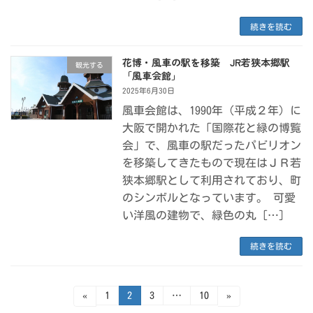
続きを読む
花博・風車の駅を移築 JR若狭本郷駅
観光する
「風車会館」
2025年6月30日
風車会館は、1990年（平成２年）に
大阪で開かれた「国際花と緑の博覧
会」で、風車の駅だったパビリオン
を移築してきたもので現在はＪＲ若
狭本郷駅として利用されており、町
のシンボルとなっています。 可愛
い洋風の建物で、緑色の丸 […]
続きを読む
投
固
固
固
固
«
1
2
3
…
10
»
定
定
定
定