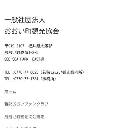
稿
ペ
ペ
ペ
ペ
ー
ー
ー
ー
ジ
ジ
ジ
ジ
の
一般社団法人
ペ
ー
おおい町観光協会
ジ
〒919-2107 福井県大飯郡
送
おおい町成海1-8-5
り
SEE SEA PARK EAST棟
TEL :0770-77-0025（若狭おおい観光案内所）
TEL :0770-77-1734（事務所）
ホーム
若狭おおいファンクラブ
おおい町観光協会概要