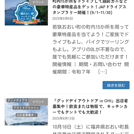
町内15か所をドライブして越前ガニなど
イベント
の豪華特産品をゲット！JAFドライブス
タンプラリー開催！(9/1~11/30)
2025年9月6日
若狭おおい町の町内15か所を周って
豪華特産品を当てよう！ご家族でド
ライブもよし、バイクでツーリング
もよし。アプリのDLが不要なので、
誰でも気軽にご参加いただけます！
開催情報 | 期間・お問い合わせ 開
催期間：令和７年 […]
続きを読む
『グッドデイアウトドア in OHI』出店者
イベント
募集中！飲食または物販で、キッチンカ
ーでもテントでも大歓迎！
2025年8月13日
10月18日（土）に福井県おおい町長