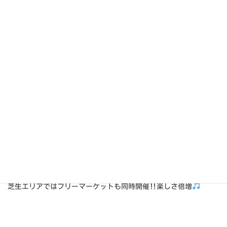
☆緑のマルシェ
日 時：5月31日(日)10:00～15:00
場 所：SEE SEA PARK
WEST棟 アトリウム（福井県大飯郡おお
い町成海1-8-5）
授乳室、おむつ台有
☆フリーマーケット(雨天中止)
場 所：SEE SEA PARK FOREST芝生エリア （福井県大飯郡おお
い町成海1-8-5）
お問い合わせ：SEE SEA PARK
tel:0770774489
毎月恒例のSEE SEA マルシェ5月は多肉植物、花の苗、ドライフラ
ワーなどお花と植物、雑貨のお買い物を楽しんでいただける内容
です
ご家族、お友達をお誘い合せの上、是非お越しください
芝生エリアではフリーマーケットも同時開催‼楽しさ倍増