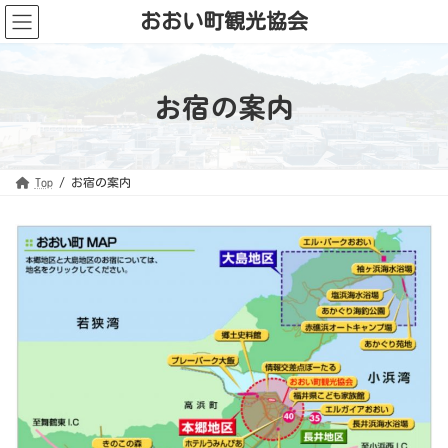
コ
ナ
おおい町観光協会
ン
ビ
テ
ゲ
ン
ー
ツ
シ
へ
ョ
ス
ン
お宿の案内
キ
に
ッ
移
プ
動
Top
お宿の案内