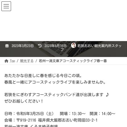
コ
ナ
おおい町観光協会
ン
ビ
テ
ゲ
ン
ー
ツ
シ
若州一滴文庫アコースティック
へ
ョ
ス
ン
キ
に
ライブ春一番
ッ
移
プ
動
最
2023年3月23日
2023年5月15日
若狭おおい観光案内所スタッ
終
フ
更
新
日
時
Top
観光する
若州一滴文庫アコースティックライブ春一番
:
あたたかな日差しに春を感じる今日この頃。
春風と一緒にアコースティックライブを楽しみませんか。
若狭をにぎわすアコースティックバンド達が出演します ♪
ぜひお越しください！
日時：令和5年3月25日（土） 開場：13:30～ 開演：14:00～
会場：〒919-2116 福井県大飯郡おおい町岡田33-2-1
若州一滴文庫 くるま椅子劇場