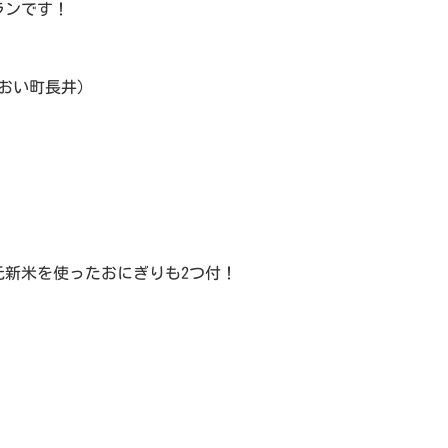
ランです！
おい町長井)
元新米を使ったおにぎりも2つ付！