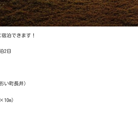
に宿泊できます！
泊2日
おい町長井)
10m)