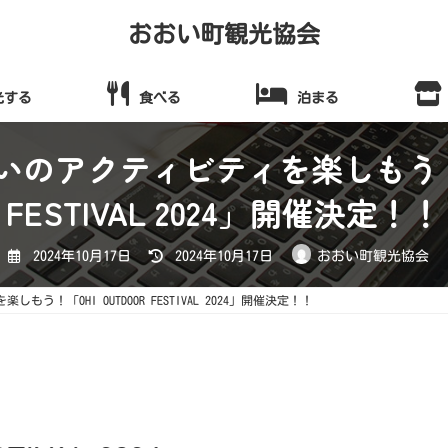
おおい町観光協会
光する
食べる
泊まる
のアクティビティを楽しもう！「O
FESTIVAL 2024」開催決定！！
最
2024年10月17日
2024年10月17日
おおい町観光協会
終
更
新
！「OHI OUTDOOR FESTIVAL 2024」開催決定！！
日
時
: