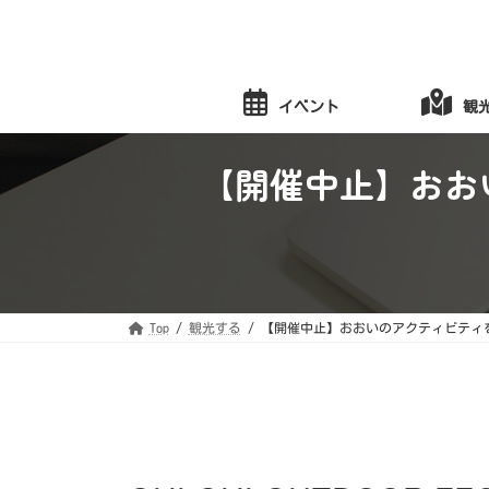
コ
ナ
ン
ビ
テ
ゲ
ン
ー
ツ
シ
へ
ョ
イベント
観
ス
ン
キ
に
ッ
移
プ
動
【開催中止】おおい
Top
観光する
【開催中止】おおいのアクティビティを楽しもう