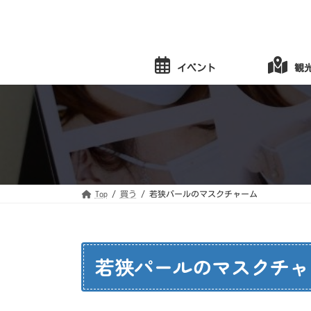
コ
ナ
ン
ビ
テ
ゲ
ン
ー
ツ
シ
へ
ョ
イベント
観
ス
ン
キ
に
ッ
移
プ
動
Top
買う
若狭パールのマスクチャーム
若狭パールのマスクチャ