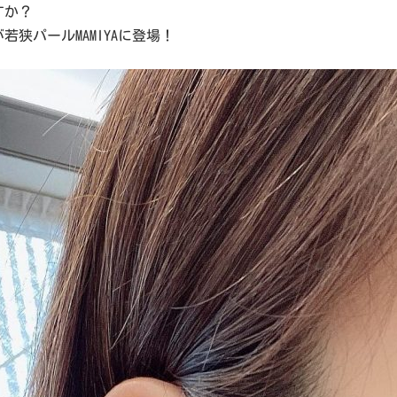
すか？
狭パールMAMIYAに登場！