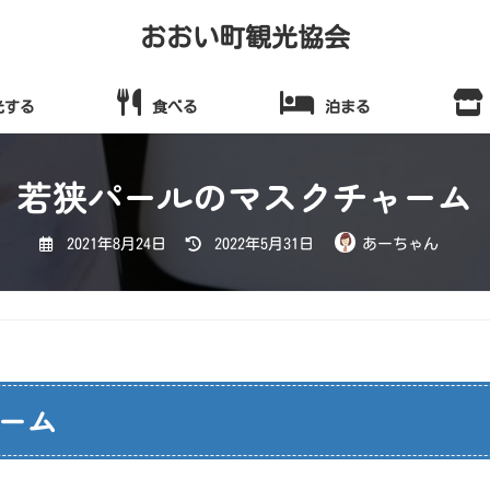
おおい町観光協会
光する
食べる
泊まる
若狭パールのマスクチャーム
最
2021年8月24日
2022年5月31日
あーちゃん
終
更
新
日
時
:
ーム