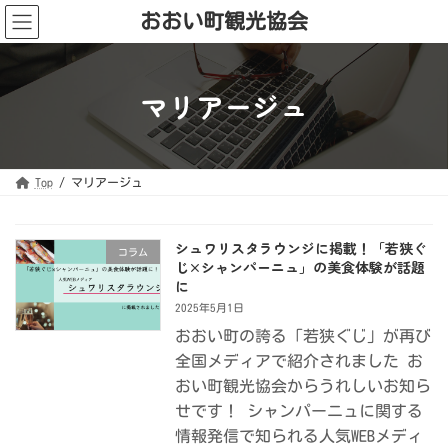
コ
ナ
おおい町観光協会
ン
ビ
テ
ゲ
ン
ー
ツ
シ
へ
ョ
ス
ン
マリアージュ
キ
に
ッ
移
プ
動
Top
マリアージュ
シュワリスタラウンジに掲載！「若狭ぐ
コラム
じ×シャンパーニュ」の美食体験が話題
に
2025年5月1日
おおい町の誇る「若狭ぐじ」が再び
全国メディアで紹介されました お
おい町観光協会からうれしいお知ら
せです！ シャンパーニュに関する
情報発信で知られる人気WEBメディ