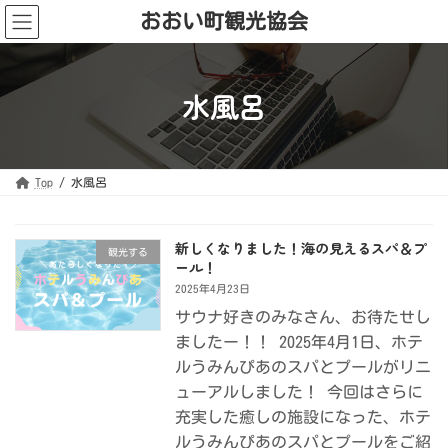
コ
ナ
おおい町観光協会
ン
ビ
テ
ゲ
ン
ー
ツ
シ
へ
ョ
ス
ン
水風呂
キ
に
ッ
移
プ
動
Top
水風呂
新しくなりました！海の見えるスパ＆プ
観光する
ール！
2025年4月23日
サウナ好きのみなさん、お待たせし
ましたー！！ 2025年4月1日、ホテ
ルうみんぴあのスパとプールがリニ
ューアルしました！ 今回はさらに
充実した癒しの施設になった、ホテ
ルうみんぴあのスパとプールをご紹