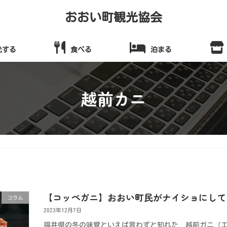
おおい町観光協会
光する
食べる
泊まる
越前カニ
【コッペガニ】おおい町民がナイショにして
コラム
2023年12月7日
福井県の冬の味覚といえば言わずと知れた 越前ガニ（エ