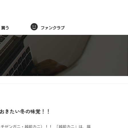
買う
ファンクラブ
おきたい冬の味覚！！
チゼンガニ・越前カニ）！！ 「越前カニ」は、福