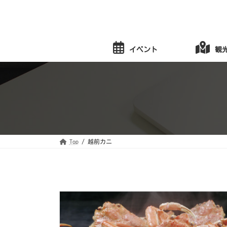
コ
ナ
ン
ビ
テ
ゲ
ン
ー
ツ
シ
へ
ョ
イベント
観
ス
ン
キ
に
ッ
移
プ
動
Top
越前カニ