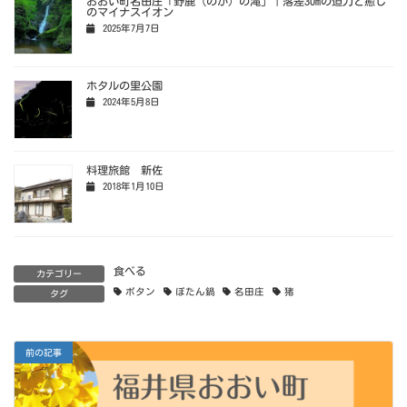
おおい町名田庄「野鹿（のか）の滝」｜落差30mの迫力と癒し
のマイナスイオン
2025年7月7日
ホタルの里公園
2024年5月8日
料理旅館 新佐
2018年1月10日
食べる
カテゴリー
ボタン
ぼたん鍋
名田庄
猪
タグ
前の記事