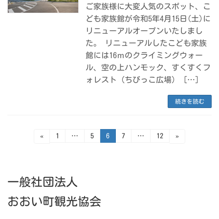
ご家族様に大変人気のスポット、こ
ども家族館が令和5年4月15日(土)に
リニューアルオープンいたしまし
た。 リニューアルしたこども家族
館には16ｍのクライミングウォー
ル、空の上ハンモック、すくすくフ
ォレスト（ちびっこ広場） […]
続きを読む
投
固
固
固
固
固
«
1
…
5
6
7
…
12
»
定
定
定
定
定
稿
ペ
ペ
ペ
ペ
ペ
ー
ー
ー
ー
ー
ジ
ジ
ジ
ジ
ジ
の
一般社団法人
ペ
ー
おおい町観光協会