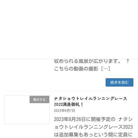
福井県おおい町"ずらーっと桜並木”5選
観光する
2023年6月8日
おおい町内には約1600本もの桜があ
り本日2023年3月30日 満開を迎え
ています！！ 急いで観にいらして
くださいね！ 本郷方面から青戸大
橋を渡ると海と桜を同時にカメラに
収められる風景が広がります。 ↑
こちらの動画の撮影 […]
続きを読む
ナタショウトレイルランニングレース
観光する
2023満員御礼！
2023年6月7日
2023年8月26日に開催予定の ナタシ
ョウトレイルランニングレース2023
は追加募集もあっという間に定員に