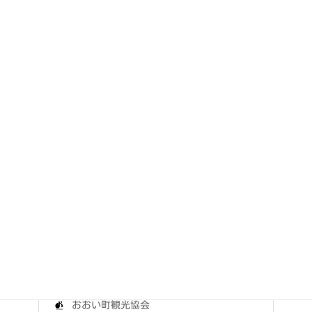
としし丼を食べに来てくださいね。
喫茶フィエスタ
おおい町名田庄総合事務所前にある『喫茶フィ
エスタ』では冬季限定（11月～3月）【しし
丼】が食べられます。 名田庄といえば猪肉を
お鍋でいただく「ぼたん鍋」が有名です…
おおい町観光協会