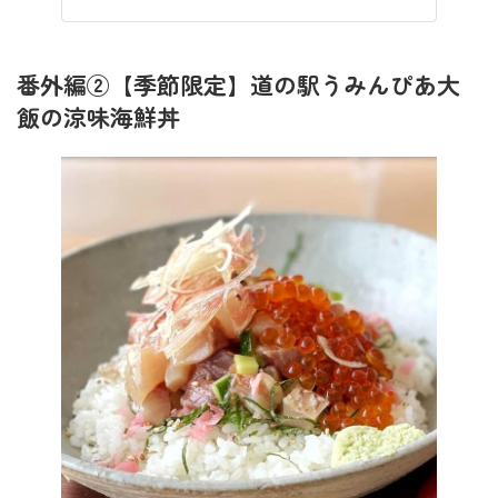
番外編②【季節限定】道の駅うみんぴあ大
飯の涼味海鮮丼