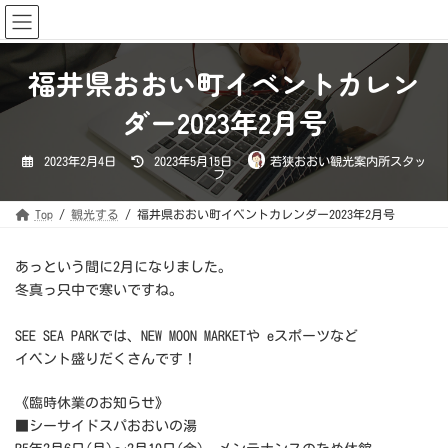
コ
ナ
おおい町観光協会
ン
ビ
テ
ゲ
ン
ー
ツ
シ
福井県おおい町イベントカレン
へ
ョ
ス
ン
キ
に
ダー2023年2月号
ッ
移
プ
動
最
2023年2月4日
2023年5月15日
若狭おおい観光案内所スタッ
終
フ
更
新
日
時
Top
観光する
福井県おおい町イベントカレンダー2023年2月号
:
あっという間に2月になりました。
冬真っ只中で寒いですね。
SEE SEA PARKでは、NEW MOON MARKETや eスポーツなど
イベント盛りだくさんです！
《臨時休業のお知らせ》
■シーサイドスパおおいの湯