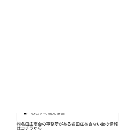
お持ち帰り価格：3,500円（税込）
宅配価格：3,500円(税込)＋送料 地域により送料は異なります。
販売期間：令和5年1月6日～令和5年3月15日頃
注文問合せ先：㈱名田庄商会 TEL:
0770-67-2272
〒917-0398 福井県大飯郡おおい町名田庄小倉
㈱名田庄商会
HP
名田庄あきない館
おおい町名田庄（旧名田庄村）の特産品なら名
田庄商会へどうぞ！ 『自然薯』や『名田庄
漬』『じねんじょクッキー』や『じねんじょそ
ば』など多種多様に取り揃えています。…
おおい町観光協会
㈱名田庄商会の事務所がある名田庄あきない館の情報
はコチラから