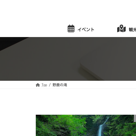
コ
ナ
ン
ビ
テ
ゲ
ン
ー
ツ
シ
へ
ョ
イベント
観
ス
ン
キ
に
ッ
移
プ
動
Top
野鹿の滝