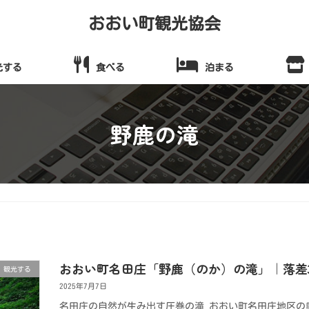
おおい町観光協会
光する
食べる
泊まる
野鹿の滝
おおい町名田庄「野鹿（のか）の滝」｜落差
観光する
2025年7月7日
名田庄の自然が生み出す圧巻の滝 おおい町名田庄地区の