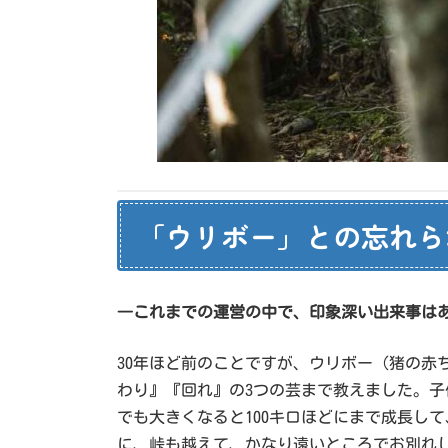
「ウリボー」との忘れら
―これまでの運営の中で、印象深い出来事は
30年ほど前のことですが、ウリボー（猪の
わり』『回れ』の3つの芸まで教えました。子
でも大きくなると100キロほどにまで成長し
に、峠も越えて、かなり遠いところでお別れ