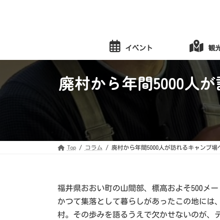
コ
ナ
ン
ビ
テ
ゲ
ン
ー
ツ
シ
へ
ョ
イベント
観
ス
ン
キ
に
ッ
移
プ
動
廃村から年間5000人
Top
コラム
廃村から年間5000人が訪れるキャンプ場
福井県おおい町の山間部、標高およそ500メー
かつて集落として暮らしがあったこの地には、
村。その歩みを語るうえで欠かせないのが、