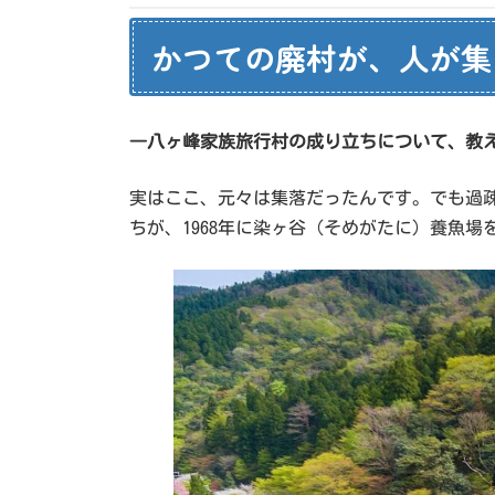
かつての廃村が、人が集
―八ヶ峰家族旅行村の成り立ちについて、教
実はここ、元々は集落だったんです。でも過
ちが、1968年に染ヶ谷（そめがたに）養魚