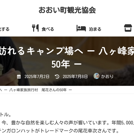
おおい町観光協会
光する
食べる
泊まる
が訪れるキャンプ場へ ー 八ヶ
50年 ー
最
2025年7月2日
2025年7月8日
かおり
終
更
新
へ ー 八ヶ峰家族旅行村 尾花さんの50年 ー
日
時
:
トル。
今、豊かな自然を楽しむ人々の声が響いています。年間5,00
テンガロンハットがトレードマークの尾花幸次さんです。