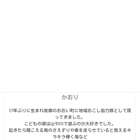
おおい町の自然薯を紹介した記事はこちら⇩
自然薯
☆自然薯の効能・・・滋養強壮、消化分解促進、免疫力向上、筋
肉増強など
かおり
17年ぶりに生まれ故郷のおおい町に地域おこし協力隊として戻
ってきました。
こどもの頃は山や川で遊ぶのが大好きでした。
起きたら聞こえる鳥のさえずりや車を走らせていると見えるキ
ラキラ輝く海など