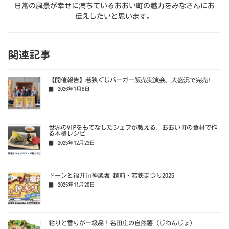
日常の風景が幸せに満ちているおおい町の魅力をみなさんにお
伝えしたいと思います。
関連記事
【開催報告】若狭ぐじバーガー販売実演会、大盛況で完売!
2026年1月8日
世界のVIPをもてなしたシェフが教える、おおい町の食材で作
る本格レシピ
2025年12月23日
ドーンと福井in神楽坂 越前・若狭まつり2025
2025年11月20日
粘りと香りが一級品！名田庄の自然薯（じねんじょ）